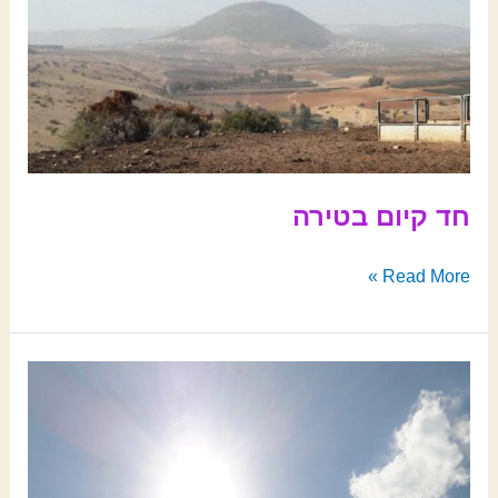
חד קיום בטירה
Read More »
זייד
האב
והבן