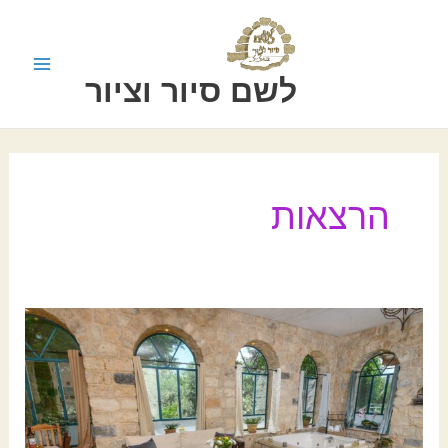
ילוג
תוכן
לשם סיור וציור
הרצאות
מרולדת
תמרים
למי
הג’קוזי