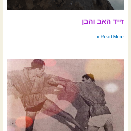
זייד האב והבן
Read More »
הלוחם
הכ”ג
בסירה